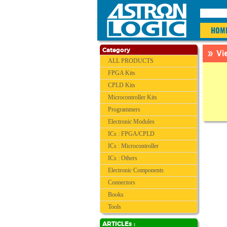
HOM
» Vi
Category
ALL PRODUCTS
FPGA Kits
CPLD Kits
Microcontroller Kits
Programmers
Electronic Modules
ICs : FPGA/CPLD
ICs : Microcontroller
ICs : Others
Electronic Components
Connectors
Books
Tools
ARTICLEs :