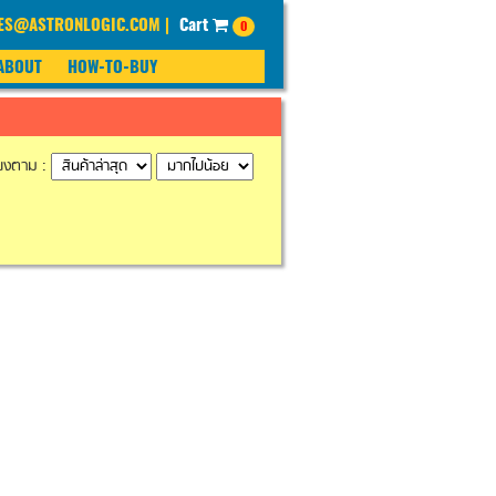
SALES@ASTRONLOGIC.COM |
Cart
0
ABOUT
HOW-TO-BUY
ียงตาม :