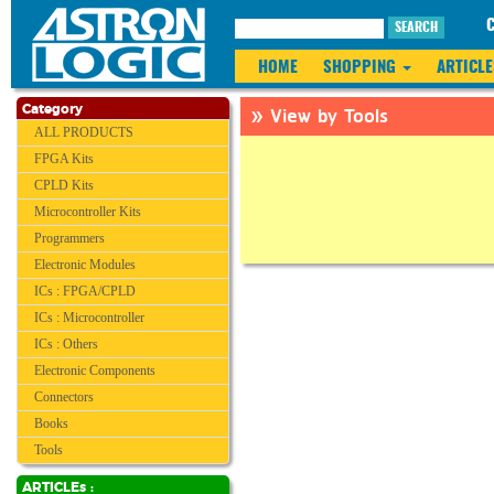
SEARCH
HOME
SHOPPING
ARTICLE
» View by Tools
Category
ALL PRODUCTS
FPGA Kits
CPLD Kits
Microcontroller Kits
Programmers
Electronic Modules
ICs : FPGA/CPLD
ICs : Microcontroller
ICs : Others
Electronic Components
Connectors
Books
Tools
ARTICLEs :