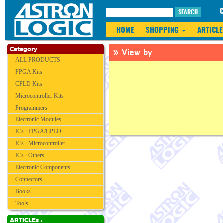
SEARCH
HOME
SHOPPING
ARTICLE
» View by
Category
ALL PRODUCTS
FPGA Kits
CPLD Kits
Microcontroller Kits
Programmers
Electronic Modules
ICs : FPGA/CPLD
ICs : Microcontroller
ICs : Others
Electronic Components
Connectors
Books
Tools
ARTICLEs :