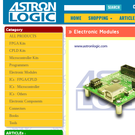
SEARCH
HOME
SHOPPING
ARTICLE
» Electronic Modules
Category
ALL PRODUCTS
FPGA Kits
CPLD Kits
Microcontroller Kits
Programmers
Electronic Modules
ICs : FPGA/CPLD
ICs : Microcontroller
ICs : Others
❮
Electronic Components
Connectors
Books
Tools
ARTICLEs :