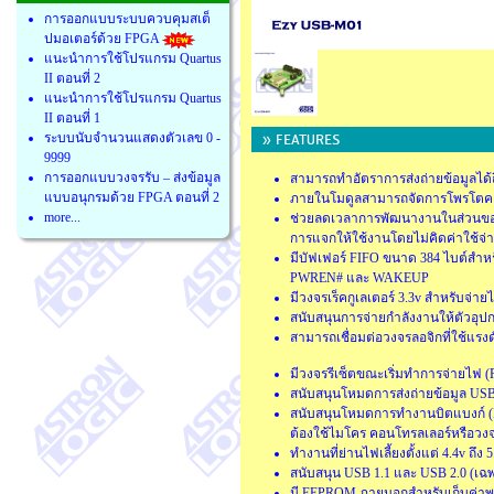
การออกแบบระบบควบคุมสเต็
ปมอเตอร์ด้วย FPGA
แนะนำการใช้โปรแกรม Quartus
II ตอนที่ 2
แนะนำการใช้โปรแกรม Quartus
II ตอนที่ 1
» FEATURES
ระบบนับจำนวนแสดงตัวเลข 0 -
9999
การออกแบบวงจรรับ – ส่งข้อมูล
สามารถทำอัตราการส่งถ่ายข้อมูลได้ถึ
แบบอนุกรมด้วย FPGA ตอนที่ 2
ภายในโมดูลสามารถจัดการโพรโตคอล U
more...
ช่วยลดเวลาการพัฒนางานในส่วนของก
การแจกให้ใช้งานโดยไม่คิดค่าใช้จ่
มีบัฟเฟอร์ FIFO ขนาด 384 ไบต์สำหร
PWREN# และ WAKEUP
มีวงจรเร็คกูเลเตอร์ 3.3v สำหรับจ่า
สนับสนุนการจ่ายกำลังงานให้ตัวอุป
สามารถเชื่อมต่อวงจรลอจิกที่ใช้แรงด
มีวงจรรีเซ็ตขณะเริ่มทำการจ่ายไฟ (
สนับสนุนโหมดการส่งถ่ายข้อมูล US
สนับสนุนโหมดการทำงานบิตแบงก์ (Bit
ต้องใช้ไมโคร คอนโทรลเลอร์หรือวงจรล
ทำงานที่ย่านไฟเลี้ยงตั้งแต่ 4.4v ถึง 
สนับสนุน USB 1.1 และ USB 2.0 (เ
มี EEPROM ภายนอกสำหรับเก็บค่าพารา