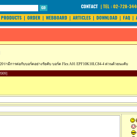
CONTACT
| TEL : 02-728-34
GO
PRODUCTS
|
ORDER
|
WEBBOARD
|
ARTICLES
|
DOWNLOAD
|
FAQ
|
ิ
ามีการต่อกับบอร์ดอย่างรัยคับ บอร์ด Flex A01 EPF10K10LC84-4 ด่วนด้วยนะคับ
/2009]