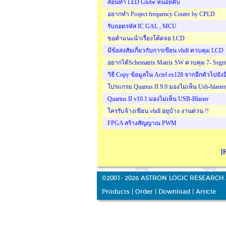
สอนทำ LED Globe หน่อยคับ
อยากทำ Project frequency Couter by CPLD
รับถอดรหัส IC GAL , MCU
ขอคำแนะนำเรื่องโค้ดจอ LCD
มีข้อสงสัยเกี่ยวกับการเขียน vhdl ควบคุม LCD
อยากได้Schematrix Matrix SW ควบคุม 7- Segm
วิธี Copy ข้อมูลใน Actel ex128 จากอีกตัวไปยัง
โปรแกรม Quartus II 9.0 มองไม่เห็น Usb-blaster
Quartus II v10.1 มองไม่เห็น USB-Blaster
ใครรับจ้างเขียน vhdl อยุบ้าง งานด่วน !!
FPGA สร้างสัญญาณ PWM
[F
©2001- 2026 ASTRON LOGIC RESEARCH 
Products
|
Order
|
Download
|
Article