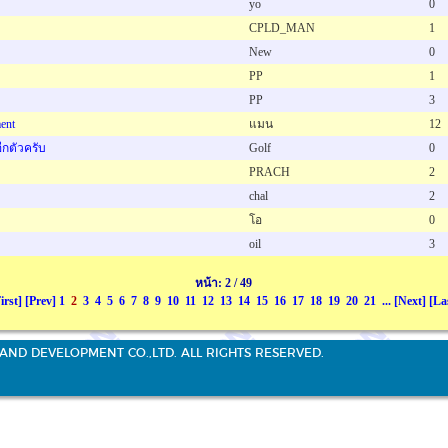
yo
0
CPLD_MAN
1
New
0
PP
1
PP
3
ent
แมน
12
อีกตัวครับ
Golf
0
PRACH
2
chal
2
โอ
0
oil
3
หน้า: 2 / 49
irst]
[Prev]
1
2
3
4
5
6
7
8
9
10
11
12
13
14
15
16
17
18
19
20
21
...
[Next]
[La
AND DEVELOPMENT CO.,LTD. ALL RIGHTS RESERVED.