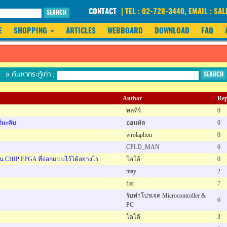
CONTACT
| TEL : 02-728-3440, EMAIL : 
SEARCH
E
SHOPPING
ARTICLES
WEBBOARD
DOWNLOAD
FAQ
» ค้นหากระทู้เก่า :
SEARCH
Author
Rep
ทลทีร์
0
ีนะคับ
อ่อนหัด
0
wrolaphon
0
CPLD_MAN
0
CHIP FPGA ที่ออกแบบไว้ได้อย่างไร
โตโต้
0
may
2
fiat
7
รับทำโปรเจค Microcontroller &
0
PC
โตโต้
3